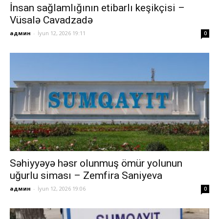
İnsan sağlamlığının etibarlı keşikçisi –
Vüsalə Cavadzadə
админ
-
İyun 12, 2026 19:11
0
Səhiyyəyə həsr olunmuş ömür yolunun
uğurlu siması – Zemfira Saniyeva
админ
-
İyun 12, 2026 19:06
0