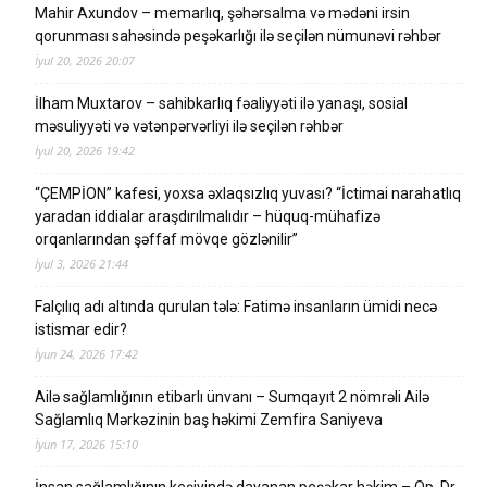
Mahir Axundov – memarlıq, şəhərsalma və mədəni irsin
qorunması sahəsində peşəkarlığı ilə seçilən nümunəvi rəhbər
İyul 20, 2026 20:07
İlham Muxtarov – sahibkarlıq fəaliyyəti ilə yanaşı, sosial
məsuliyyəti və vətənpərvərliyi ilə seçilən rəhbər
İyul 20, 2026 19:42
“ÇEMPİON” kafesi, yoxsa əxlaqsızlıq yuvası? “İctimai narahatlıq
yaradan iddialar araşdırılmalıdır – hüquq-mühafizə
orqanlarından şəffaf mövqe gözlənilir”
İyul 3, 2026 21:44
Falçılıq adı altında qurulan tələ: Fatimə insanların ümidi necə
istismar edir?
İyun 24, 2026 17:42
Ailə sağlamlığının etibarlı ünvanı – Sumqayıt 2 nömrəli Ailə
Sağlamlıq Mərkəzinin baş həkimi Zemfira Saniyeva
İyun 17, 2026 15:10
İnsan sağlamlığının keşiyində dayanan peşəkar həkim – Op. Dr.