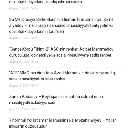
dövlətçilik dəyərlərinə sadiq ictimai xadim
Avqust 2, 2026 16:25
Su Meliorasiya Sistemlərinin İstismarı İdarəsinin rəisi Şəmil
Ziyadov – meliorasiya sahəsində məsuliyyətli fəaliyyətin və
dövlətçilik dəyərlərinin tərəfdarı
Avqust 2, 2026 16:16
“Gəncə Körpü Tikinti-2” ASC-nin rəhbəri Aqibət Məmmədov –
quruculuğa, dövlətçiliyə və sosial məsuliyyətə sadiq rəhbər
Avqust 2, 2026 16:12
“ATF” MMC-nin direktoru Azad Muradov – dövlətçiliyə sadiq,
sosial məsuliyyəti yüksək rəhbər
Avqust 2, 2026 16:07
Zamin Abbasov – Beyləqanın inkişafına xidmət edən
məsuliyyətli bələdiyyə sədri
İyul 30, 2026 10:48
7 nömrəli Yol İstismar İdarəsinin rəisi Məzahir Əliyev – Yollar
inkişafın güzgüsüdür