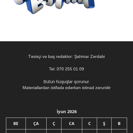
Təsisçi və baş redaktor: Şahmar Zərdabi
Tel: 070 255 01 09
Bütün hüquqlar qorunur.
Materiallardan istifadə edərkən istinad zəruridir
İyun 2026
BE
ÇA
Ç
CA
C
Ş
B