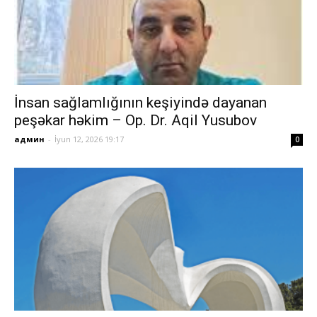
İnsan sağlamlığının keşiyində dayanan
peşəkar həkim – Op. Dr. Aqil Yusubov
админ
-
İyun 12, 2026 19:17
0