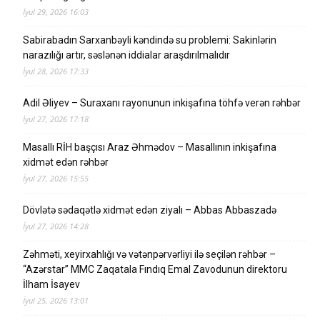
İyul 29, 2026 16:03
Sabirabadın Sarxanbəyli kəndində su problemi: Sakinlərin
narazılığı artır, səslənən iddialar araşdırılmalıdır
İyul 28, 2026 17:33
Adil Əliyev – Suraxanı rayonunun inkişafına töhfə verən rəhbər
İyul 27, 2026 17:18
Masallı RİH başçısı Araz Əhmədov – Masallının inkişafına
xidmət edən rəhbər
İyul 27, 2026 15:55
Dövlətə sədaqətlə xidmət edən ziyalı – Abbas Abbaszadə
İyul 27, 2026 14:28
Zəhməti, xeyirxahlığı və vətənpərvərliyi ilə seçilən rəhbər –
“Azərstar” MMC Zaqatala Fındıq Emal Zavodunun direktoru
İlham İsayev
İyul 25, 2026 13:01