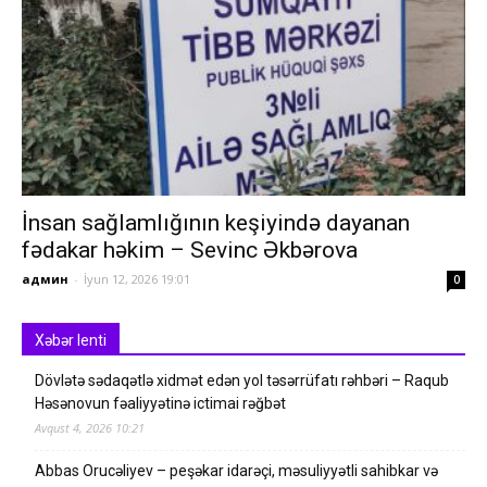
İnsan sağlamlığının keşiyində dayanan
fədakar həkim – Sevinc Əkbərova
админ
-
İyun 12, 2026 19:01
0
Xəbər lenti
Dövlətə sədaqətlə xidmət edən yol təsərrüfatı rəhbəri – Raqub
Həsənovun fəaliyyətinə ictimai rəğbət
Avqust 4, 2026 10:21
Abbas Orucəliyev – peşəkar idarəçi, məsuliyyətli sahibkar və