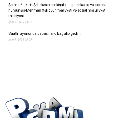
Şəmkir Elektrik Şəbəkəsinin inkişafında peşəkarlıq və xidmət
nümunəsi-Mehman Xəlilovun fəaliyyəti və sosial məsuliyyət
missiyası
İyun 3, 2026 13:22
Saatlı rayonunda özbaşınalıq baş alıb gedir…
İyun 1, 2026 19:04