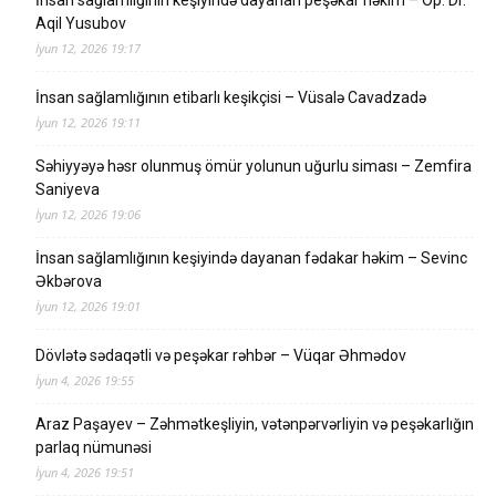
Aqil Yusubov
İyun 12, 2026 19:17
İnsan sağlamlığının etibarlı keşikçisi – Vüsalə Cavadzadə
İyun 12, 2026 19:11
Səhiyyəyə həsr olunmuş ömür yolunun uğurlu siması – Zemfira
Saniyeva
İyun 12, 2026 19:06
İnsan sağlamlığının keşiyində dayanan fədakar həkim – Sevinc
Əkbərova
İyun 12, 2026 19:01
Dövlətə sədaqətli və peşəkar rəhbər – Vüqar Əhmədov
İyun 4, 2026 19:55
Araz Paşayev – Zəhmətkeşliyin, vətənpərvərliyin və peşəkarlığın
parlaq nümunəsi
İyun 4, 2026 19:51