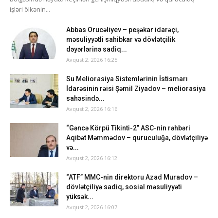
işləri ölkənin...
Abbas Orucəliyev – peşəkar idarəçi,
məsuliyyətli sahibkar və dövlətçilik
dəyərlərinə sadiq...
Avqust 2, 2026 16:25
Su Meliorasiya Sistemlərinin İstismarı
İdarəsinin rəisi Şəmil Ziyadov – meliorasiya
sahəsində...
Avqust 2, 2026 16:16
“Gəncə Körpü Tikinti-2” ASC-nin rəhbəri
Aqibət Məmmədov – quruculuğa, dövlətçiliyə
və...
Avqust 2, 2026 16:12
“ATF” MMC-nin direktoru Azad Muradov –
dövlətçiliyə sadiq, sosial məsuliyyəti
yüksək...
Avqust 2, 2026 16:07