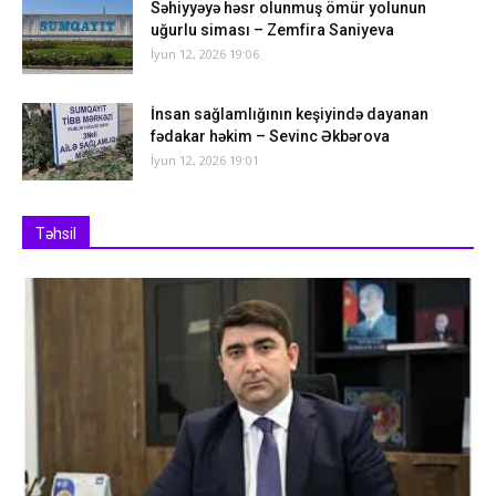
Səhiyyəyə həsr olunmuş ömür yolunun
uğurlu siması – Zemfira Saniyeva
İyun 12, 2026 19:06
İnsan sağlamlığının keşiyində dayanan
fədakar həkim – Sevinc Əkbərova
İyun 12, 2026 19:01
Təhsil