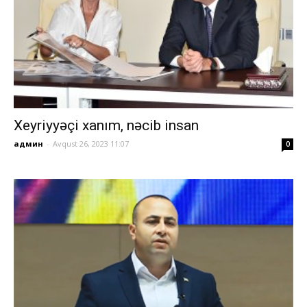
Xeyriyyəçi xanım, nəcib insan
админ
-
Avqust 26, 2023 11:07
0