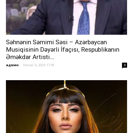
Səhnənin Səmimi Səsi – Azərbaycan
Musiqisinin Dəyərli İfaçısı, Respublikanın
Əməkdar Artisti...
админ
-
Yanvar 6, 2026 17:59
0