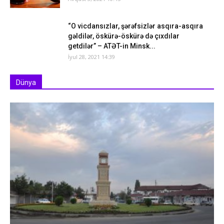
“O vicdansızlar, şərəfsizlər asqıra-asqıra
gəldilər, öskürə-öskürə də çıxdılar
getdilər” – ATƏT-in Minsk...
İyul 28, 2021 14:39
Dünya