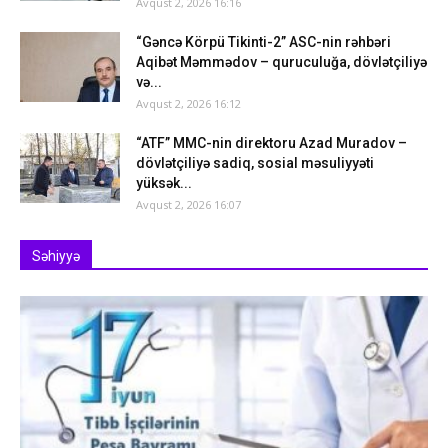
Avqust 2, 2026 16:16
“Gəncə Körpü Tikinti-2” ASC-nin rəhbəri
Aqibət Məmmədov – quruculuğa, dövlətçiliyə
və...
Avqust 2, 2026 16:12
“ATF” MMC-nin direktoru Azad Muradov –
dövlətçiliyə sadiq, sosial məsuliyyəti
yüksək...
Avqust 2, 2026 16:07
Səhiyyə