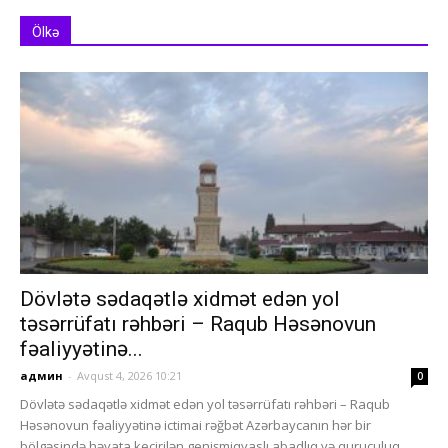
Ölkə
Dövlətə sədaqətlə xidmət edən yol
təsərrüfatı rəhbəri – Raqub Həsənovun
fəaliyyətinə...
админ
-
Avqust 4, 2026 10:21
0
Dövlətə sədaqətlə xidmət edən yol təsərrüfatı rəhbəri – Raqub
Həsənovun fəaliyyətinə ictimai rəğbət Azərbaycanın hər bir
bölgəsində həyata keçirilən genişmiqyaslı abadlıq və quruculuq