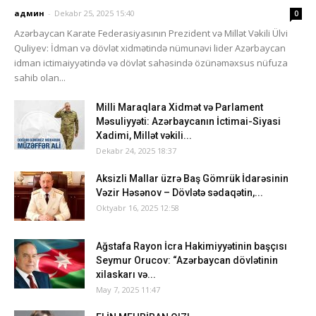
админ
-
Dekabr 25, 2025 15:40
0
Azərbaycan Karate Federasiyasının Prezident və Millət Vəkili Ülvi
Quliyev: İdman və dövlət xidmətində nümunəvi lider Azərbaycan
idman ictimaiyyətində və dövlət sahəsində özünəməxsus nüfuza
sahib olan...
Milli Maraqlara Xidmət və Parlament
Məsuliyyəti: Azərbaycanın İctimai-Siyasi
Xadimi, Millət vəkili...
Dekabr 24, 2025 18:37
Aksizli Mallar üzrə Baş Gömrük İdarəsinin
Vəzir Həsənov – Dövlətə sədaqətin,...
Oktyabr 16, 2025 12:58
Ağstafa Rayon İcra Hakimiyyətinin başçısı
Seymur Orucov: “Azərbaycan dövlətinin
xilaskarı və...
May 7, 2025 11:47