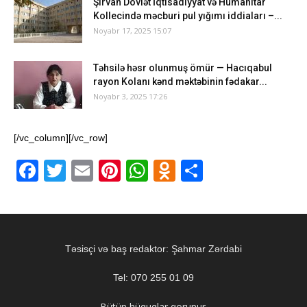
Şirvan Dövlət İqtisadiyyat və Humanitar
Kollecində məcburi pul yığımı iddiaları –...
Noyabr 17, 2025 15:07
Təhsilə həsr olunmuş ömür — Hacıqabul
rayon Kolanı kənd məktəbinin fədakar...
Noyabr 3, 2025 17:26
[/vc_column][/vc_row]
Facebook
Twitter
Email
Pinterest
WhatsApp
Odnoklassnik
Share
Təsisçi və baş redaktor: Şahmar Zərdabi
Tel: 070 255 01 09
Bütün hüquqlar qorunur.