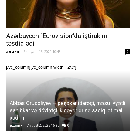
Azərbaycan “Eurovision”da iştirakını
təsdiqlədi
админ
-
Sentyabr 18, 2020 10:43
0
[/vc_column][vc_column width=”2/3″]
S
Abbas Orucəliyev – peşəkar idarəçi, məsuliyyətli
sahibkar və dövlətçilik dəyərlərinə sadiq ictimai
m
xadim
d
админ
-
Avqust 2, 2026 16:25
0