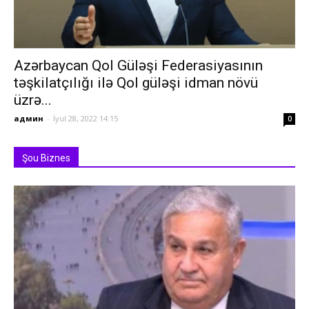
Azərbaycan Qol Güləşi Federasiyasının
təşkilatçılığı ilə Qol güləşi idman növü
üzrə...
админ
-
İyul 28, 2022 14:15
0
Şou Biznes