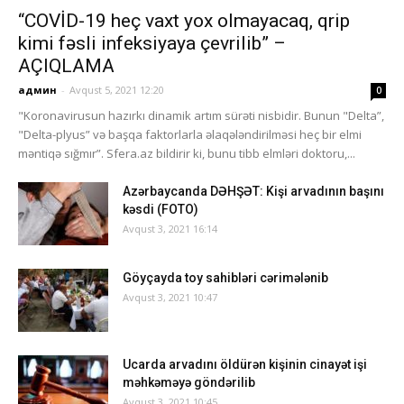
“COVİD-19 heç vaxt yox olmayacaq, qrip
kimi fəsli infeksiyaya çevrilib” –
AÇIQLAMA
админ
-
Avqust 5, 2021 12:20
0
"Koronavirusun hazırkı dinamik artım sürəti nisbidir. Bunun "Delta”,
"Delta-plyus” və başqa faktorlarla əlaqələndirilməsi heç bir elmi
məntiqə sığmır”. Sfera.az bildirir ki, bunu tibb elmləri doktoru,...
Azərbaycanda DƏHŞƏT: Kişi arvadının başını
kəsdi (FOTO)
Avqust 3, 2021 16:14
Göyçayda toy sahibləri cərimələnib
Avqust 3, 2021 10:47
Ucarda arvadını öldürən kişinin cinayət işi
məhkəməyə göndərilib
Avqust 3, 2021 10:45