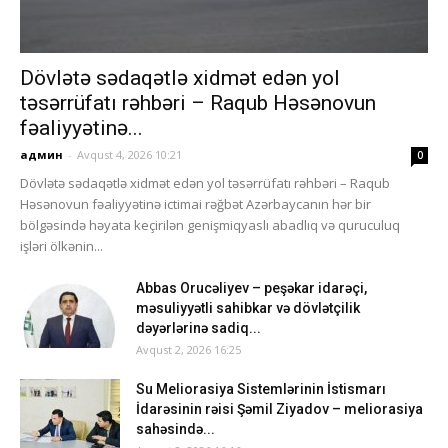
Dövlətə sədaqətlə xidmət edən yol
təsərrüfatı rəhbəri – Raqub Həsənovun
fəaliyyətinə...
админ
-
Avqust 4, 2026 10:21
0
Dövlətə sədaqətlə xidmət edən yol təsərrüfatı rəhbəri – Raqub
Həsənovun fəaliyyətinə ictimai rəğbət Azərbaycanın hər bir
bölgəsində həyata keçirilən genişmiqyaslı abadlıq və quruculuq
işləri ölkənin...
Abbas Orucəliyev – peşəkar idarəçi,
məsuliyyətli sahibkar və dövlətçilik
dəyərlərinə sadiq...
Avqust 2, 2026 16:25
Su Meliorasiya Sistemlərinin İstismarı
İdarəsinin rəisi Şəmil Ziyadov – meliorasiya
sahəsində...