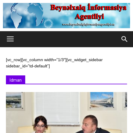
[vc_row][vc_column width=”1/3″][vc_widget_sidebar
sidebar_id=”td-default”]
İdman