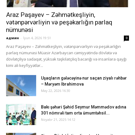
Araz Paşayev – Zəhmətkeşliyin,
vətənpərvərliyin və peşəkarlığın parlaq
nümunəsi
админ
-
İyun 4, 2026 19:51
0
Araz Paşayev – Zəhmətkeşliyin, vətənpərvərliyin və peşəkarlığın
parlaq nümunəsi Müasir Azərbaycan cəmiyyətində dövlətə və
dövlətçiliyə sədaqət, yüksək təşkilatçılıq bacarığı və insanlara qayğı
kimi ali keyfiyyətlər...
Uşaqların gələcəyinə nur saçan ziyalı rəhbər
– Məryəm İbrahimova
May 22, 2026 16:30
Bakı şəhəri Şəhid Seymur Məmmədov adına
301 nömrəli tam orta ümumtəhsil...
Noyabr 21, 2025 14:12