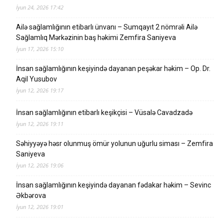
İyun 24, 2026 17:42
Ailə sağlamlığının etibarlı ünvanı – Sumqayıt 2 nömrəli Ailə
Sağlamlıq Mərkəzinin baş həkimi Zemfira Saniyeva
İyun 17, 2026 15:10
İnsan sağlamlığının keşiyində dayanan peşəkar həkim – Op. Dr.
Aqil Yusubov
İyun 12, 2026 19:17
İnsan sağlamlığının etibarlı keşikçisi – Vüsalə Cavadzadə
İyun 12, 2026 19:11
Səhiyyəyə həsr olunmuş ömür yolunun uğurlu siması – Zemfira
Saniyeva
İyun 12, 2026 19:06
İnsan sağlamlığının keşiyində dayanan fədakar həkim – Sevinc
Əkbərova
İyun 12, 2026 19:01