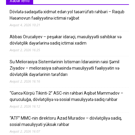
Xəbər lenti
Dövlətə sədaqətlə xidmət edən yol təsərrüfatı rəhbəri – Raqub
Həsənovun fəaliyyətinə ictimai rəğbət
Avqust 4, 2026 10:21
Abbas Orucəliyev – peşəkar idarəçi, məsuliyyətli sahibkar və
dövlətçilik dəyərlərinə sadiq ictimai xadim
Avqust 2, 2026 16:25
Su Meliorasiya Sistemlərinin İstismarı İdarəsinin rəisi Şəmil
Ziyadov – meliorasiya sahəsində məsuliyyətli fəaliyyətin və
dövlətçilik dəyərlərinin tərəfdarı
Avqust 2, 2026 16:16
“Gəncə Körpü Tikinti-2” ASC-nin rəhbəri Aqibət Məmmədov –
quruculuğa, dövlətçiliyə və sosial məsuliyyətə sadiq rəhbər
Avqust 2, 2026 16:12
“ATF” MMC-nin direktoru Azad Muradov – dövlətçiliyə sadiq,
sosial məsuliyyəti yüksək rəhbər
Avqust 2, 2026 16:07