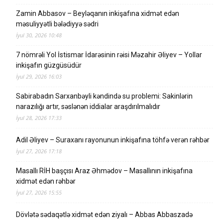
Zamin Abbasov – Beyləqanın inkişafına xidmət edən
məsuliyyətli bələdiyyə sədri
İyul 30, 2026 10:48
7 nömrəli Yol İstismar İdarəsinin rəisi Məzahir Əliyev – Yollar
inkişafın güzgüsüdür
İyul 29, 2026 16:03
Sabirabadın Sarxanbəyli kəndində su problemi: Sakinlərin
narazılığı artır, səslənən iddialar araşdırılmalıdır
İyul 28, 2026 17:33
Adil Əliyev – Suraxanı rayonunun inkişafına töhfə verən rəhbər
İyul 27, 2026 17:18
Masallı RİH başçısı Araz Əhmədov – Masallının inkişafına
xidmət edən rəhbər
İyul 27, 2026 15:55
Dövlətə sədaqətlə xidmət edən ziyalı – Abbas Abbaszadə