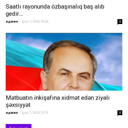
Saatlı rayonunda özbaşınalıq baş alıb
gedir…
админ
-
İyun 1, 2026 19:04
0
Mətbuatın inkişafına xidmət edən ziyalı
şəxsiyyət
админ
-
İyun 1, 2026 13:19
0