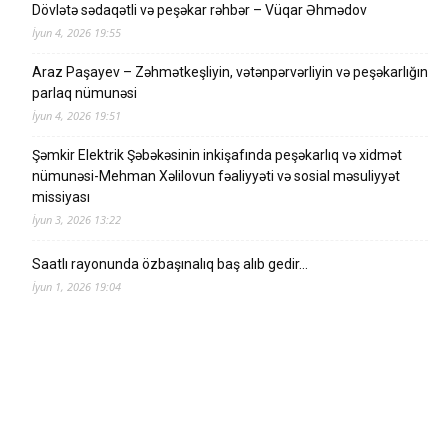
Dövlətə sədaqətli və peşəkar rəhbər – Vüqar Əhmədov
İyun 4, 2026 19:55
Araz Paşayev – Zəhmətkeşliyin, vətənpərvərliyin və peşəkarlığın
parlaq nümunəsi
İyun 4, 2026 19:51
Şəmkir Elektrik Şəbəkəsinin inkişafında peşəkarlıq və xidmət
nümunəsi-Mehman Xəlilovun fəaliyyəti və sosial məsuliyyət
missiyası
İyun 3, 2026 13:22
Saatlı rayonunda özbaşınalıq baş alıb gedir…
İyun 1, 2026 19:04