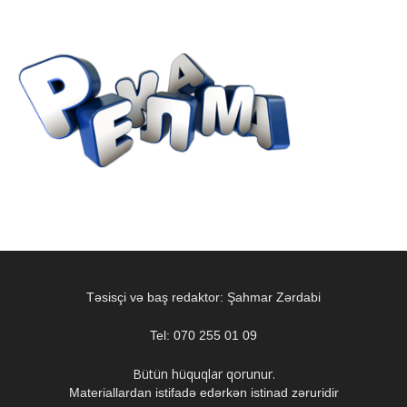
Təsisçi və baş redaktor: Şahmar Zərdabi
Tel: 070 255 01 09
Bütün hüquqlar qorunur.
Materiallardan istifadə edərkən istinad zəruridir