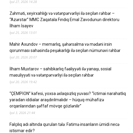
İyul 27, 2026 14:28
Zəhməti, xeyirxahlığı və vətənpərvərliyi ilə seçilən rəhbər –
“Azərstar” MMC Zaqatala Fındıq Emal Zavodunun direktoru
İlham İsayev
İyul 25, 2026 13:01
Mahir Axundov – memarlıq, şəhərsalma və mədəni irsin
qorunması sahəsində peşəkarlığı ilə seçilən nümunəvi rəhbər
İyul 20, 2026 20:07
İlham Muxtarov – sahibkarlıq fəaliyyəti ilə yanaşı, sosial
məsuliyyəti və vətənpərvərliyi ilə seçilən rəhbər
İyul 20, 2026 19:42
“ÇEMPİON” kafesi, yoxsa əxlaqsızlıq yuvası? “İctimai narahatlıq
yaradan iddialar araşdırılmalıdır – hüquq-mühafizə
orqanlarından şəffaf mövqe gözlənilir”
İyul 3, 2026 21:44
Falçılıq adı altında qurulan tələ: Fatimə insanların ümidi necə
istismar edir?