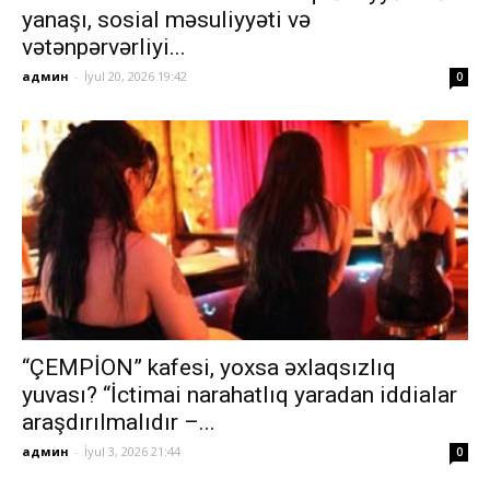
yanaşı, sosial məsuliyyəti və
vətənpərvərliyi...
админ
-
İyul 20, 2026 19:42
0
“ÇEMPİON” kafesi, yoxsa əxlaqsızlıq
yuvası? “İctimai narahatlıq yaradan iddialar
araşdırılmalıdır –...
админ
-
İyul 3, 2026 21:44
0