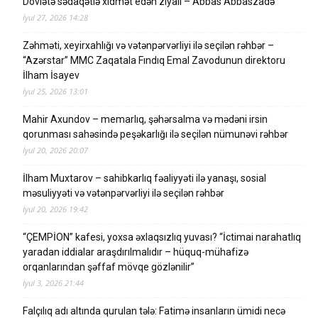
Dövlətə sədaqətlə xidmət edən ziyalı – Abbas Abbaszadə
İyul 27, 2026 14:28
Zəhməti, xeyirxahlığı və vətənpərvərliyi ilə seçilən rəhbər –
“Azərstar” MMC Zaqatala Fındıq Emal Zavodunun direktoru
İlham İsayev
İyul 25, 2026 13:01
Mahir Axundov – memarlıq, şəhərsalma və mədəni irsin
qorunması sahəsində peşəkarlığı ilə seçilən nümunəvi rəhbər
İyul 20, 2026 20:07
İlham Muxtarov – sahibkarlıq fəaliyyəti ilə yanaşı, sosial
məsuliyyəti və vətənpərvərliyi ilə seçilən rəhbər
İyul 20, 2026 19:42
“ÇEMPİON” kafesi, yoxsa əxlaqsızlıq yuvası? “İctimai narahatlıq
yaradan iddialar araşdırılmalıdır – hüquq-mühafizə
orqanlarından şəffaf mövqe gözlənilir”
İyul 3, 2026 21:44
Falçılıq adı altında qurulan tələ: Fatimə insanların ümidi necə