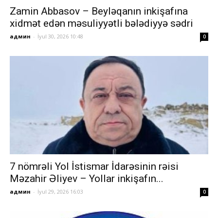
Zamin Abbasov – Beyləqanın inkişafına
xidmət edən məsuliyyətli bələdiyyə sədri
админ
-
İyul 30, 2026 10:48
0
7 nömrəli Yol İstismar İdarəsinin rəisi
Məzahir Əliyev – Yollar inkişafın...
админ
-
İyul 29, 2026 16:03
0