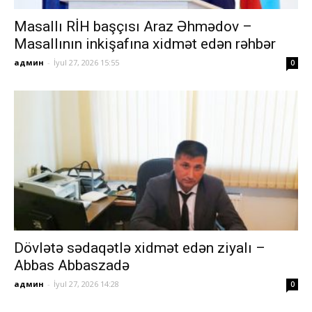
Masallı RİH başçısı Araz Əhmədov –
Masallının inkişafına xidmət edən rəhbər
админ
-
İyul 27, 2026 15:55
0
Dövlətə sədaqətlə xidmət edən ziyalı –
Abbas Abbaszadə
админ
-
İyul 27, 2026 14:28
0