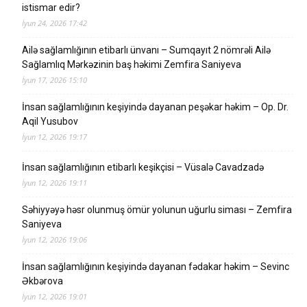
istismar edir?
İyun 24, 2026 17:42
Ailə sağlamlığının etibarlı ünvanı – Sumqayıt 2 nömrəli Ailə
Sağlamlıq Mərkəzinin baş həkimi Zemfira Saniyeva
İyun 17, 2026 15:10
İnsan sağlamlığının keşiyində dayanan peşəkar həkim – Op. Dr.
Aqil Yusubov
İyun 12, 2026 19:17
İnsan sağlamlığının etibarlı keşikçisi – Vüsalə Cavadzadə
İyun 12, 2026 19:11
Səhiyyəyə həsr olunmuş ömür yolunun uğurlu siması – Zemfira
Saniyeva
İyun 12, 2026 19:06
İnsan sağlamlığının keşiyində dayanan fədakar həkim – Sevinc
Əkbərova
İyun 12, 2026 19:01