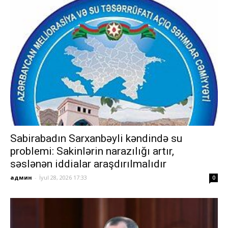
Sabirabadın Sarxanbəyli kəndində su
problemi: Sakinlərin narazılığı artır,
səslənən iddialar araşdırılmalıdır
админ
-
İyul 28, 2026 17:33
0