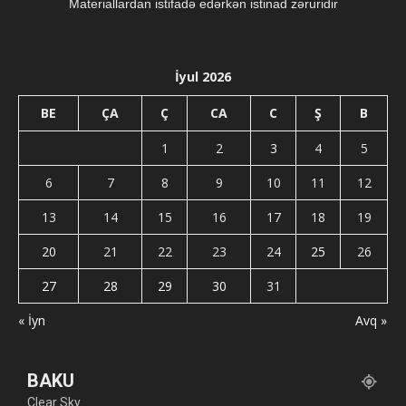
Materiallardan istifadə edərkən istinad zəruridir
İyul 2026
BE
ÇA
Ç
CA
C
Ş
B
1
2
3
4
5
6
7
8
9
10
11
12
13
14
15
16
17
18
19
20
21
22
23
24
25
26
27
28
29
30
31
« İyn
Avq »
BAKU
Clear Sky