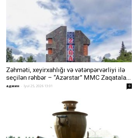
Zəhməti, xeyirxahlığı və vətənpərvərliyi ilə
seçilən rəhbər – “Azərstar” MMC Zaqatala...
админ
-
İyul 25, 2026 13:01
0