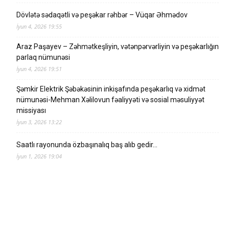
Dövlətə sədaqətli və peşəkar rəhbər – Vüqar Əhmədov
İyun 4, 2026 19:55
Araz Paşayev – Zəhmətkeşliyin, vətənpərvərliyin və peşəkarlığın
parlaq nümunəsi
İyun 4, 2026 19:51
Şəmkir Elektrik Şəbəkəsinin inkişafında peşəkarlıq və xidmət
nümunəsi-Mehman Xəlilovun fəaliyyəti və sosial məsuliyyət
missiyası
İyun 3, 2026 13:22
Saatlı rayonunda özbaşınalıq baş alıb gedir…
İyun 1, 2026 19:04