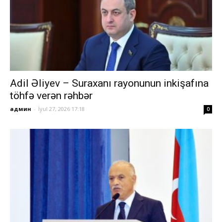
Adil Əliyev – Suraxanı rayonunun inkişafına
töhfə verən rəhbər
админ
-
İyul 27, 2026 17:18
0