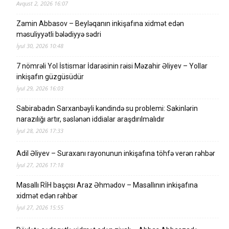
Avqust 2, 2026 16:07
Zamin Abbasov – Beyləqanın inkişafına xidmət edən
məsuliyyətli bələdiyyə sədri
İyul 30, 2026 10:48
7 nömrəli Yol İstismar İdarəsinin rəisi Məzahir Əliyev – Yollar
inkişafın güzgüsüdür
İyul 29, 2026 16:03
Sabirabadın Sarxanbəyli kəndində su problemi: Sakinlərin
narazılığı artır, səslənən iddialar araşdırılmalıdır
İyul 28, 2026 17:33
Adil Əliyev – Suraxanı rayonunun inkişafına töhfə verən rəhbər
İyul 27, 2026 17:18
Masallı RİH başçısı Araz Əhmədov – Masallının inkişafına
xidmət edən rəhbər
İyul 27, 2026 15:55