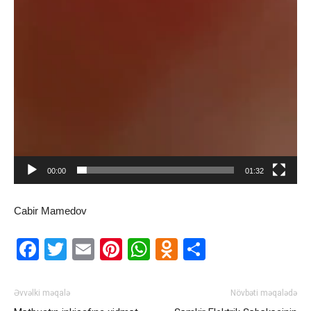
00:00
01:32
Cabir Mamedov
Facebook
Twitter
Email
Pinterest
WhatsApp
Odnoklassnik
Share
Əvvəlki məqalə
Növbəti məqalədə