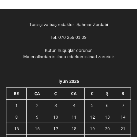
Təsisçi və baş redaktor: Şahmar Zərdabi
Tel: 070 255 01 09
Bütün hüquqlar qorunur.
Materiallardan istifadə edərkən istinad zəruridir
İyun 2026
BE
ÇA
Ç
CA
C
Ş
B
1
2
3
4
5
6
7
8
9
10
11
12
13
14
15
16
17
18
19
20
21