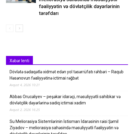
fəaliyyətin və dövlətçilik dəyərlərinin
tərəfdarı
Xəbər lenti
Dövlətə sədaqətlə xidmət edən yol təsərrüfatı rəhbəri – Raqub
Həsənovun fəaliyyətinə ictimai rəğbət
Avqust 4, 2026 10:21
Abbas Orucəliyev – peşəkar idarəçi, məsuliyyətli sahibkar və
dövlətçilik dəyərlərinə sadiq ictimai xadim
Avqust 2, 2026 16:25
Su Meliorasiya Sistemlərinin İstismarı İdarəsinin rəisi Şəmil
Ziyadov – meliorasiya sahəsində məsuliyyətli fəaliyyətin və
dövlətçilik dəyərlərinin tərəfdarı