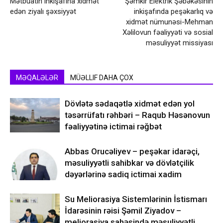
Mətbuatın inkişafına xidmət
Şəmkir Elektrik Şəbəkəsinin
edən ziyalı şəxsiyyət
inkişafında peşəkarlıq və
xidmət nümunəsi-Mehman
Xəlilovun fəaliyyəti və sosial
məsuliyyət missiyası
MƏQALƏLƏR
MÜƏLLIF DAHA ÇOX
Dövlətə sədaqətlə xidmət edən yol
təsərrüfatı rəhbəri – Raqub Həsənovun
fəaliyyətinə ictimai rəğbət
Abbas Orucəliyev – peşəkar idarəçi,
məsuliyyətli sahibkar və dövlətçilik
dəyərlərinə sadiq ictimai xadim
Su Meliorasiya Sistemlərinin İstismarı
İdarəsinin rəisi Şəmil Ziyadov –
meliorasiya sahəsində məsuliyyətli