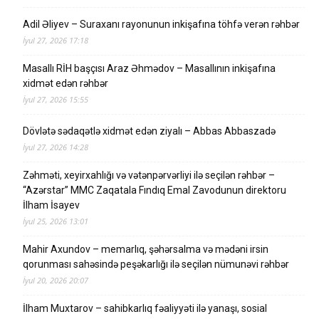
Adil Əliyev – Suraxanı rayonunun inkişafına töhfə verən rəhbər
İyul 27, 2026 17:18
Masallı RİH başçısı Araz Əhmədov – Masallının inkişafına
xidmət edən rəhbər
İyul 27, 2026 15:55
Dövlətə sədaqətlə xidmət edən ziyalı – Abbas Abbaszadə
İyul 27, 2026 14:28
Zəhməti, xeyirxahlığı və vətənpərvərliyi ilə seçilən rəhbər –
“Azərstar” MMC Zaqatala Fındıq Emal Zavodunun direktoru
İlham İsayev
İyul 25, 2026 13:01
Mahir Axundov – memarlıq, şəhərsalma və mədəni irsin
qorunması sahəsində peşəkarlığı ilə seçilən nümunəvi rəhbər
İyul 20, 2026 20:07
İlham Muxtarov – sahibkarlıq fəaliyyəti ilə yanaşı, sosial