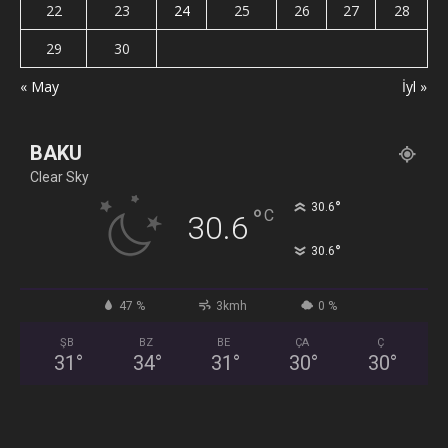
22
23
24
25
26
27
28
29
30
« May
İyl »
BAKU
Clear Sky
°
30.6
°
C
30.6
°
30.6
47 %
3kmh
0 %
ŞB
BZ
BE
ÇA
Ç
31
°
34
°
31
°
30
°
30
°