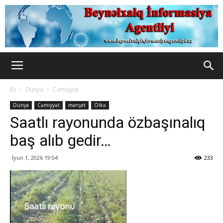
Ev
Dünya
Cəmiyyət
Dünya
Cəmiyyət
manşet
Ölkə
Saatlı rayonunda özbaşınalıq
baş alıb gedir…
İyun 1, 2026 19:04
233