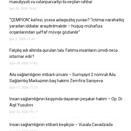
məsuliyyəti və vətənpərvərliyi ilə seçilən rəhbər
İyul 20, 2026 19:42
“ÇEMPİON” kafesi, yoxsa əxlaqsızlıq yuvası? “İctimai narahatlıq
yaradan iddialar araşdırılmalıdır – hüquq-mühafizə
orqanlarından şəffaf mövqe gözlənilir”
İyul 3, 2026 21:44
Falçılıq adı altında qurulan tələ: Fatimə insanların ümidi necə
istismar edir?
İyun 24, 2026 17:42
Ailə sağlamlığının etibarlı ünvanı – Sumqayıt 2 nömrəli Ailə
Sağlamlıq Mərkəzinin baş həkimi Zemfira Saniyeva
İyun 17, 2026 15:10
İnsan sağlamlığının keşiyində dayanan peşəkar həkim – Op. Dr.
Aqil Yusubov
İyun 12, 2026 19:17
İnsan sağlamlığının etibarlı keşikçisi – Vüsalə Cavadzadə