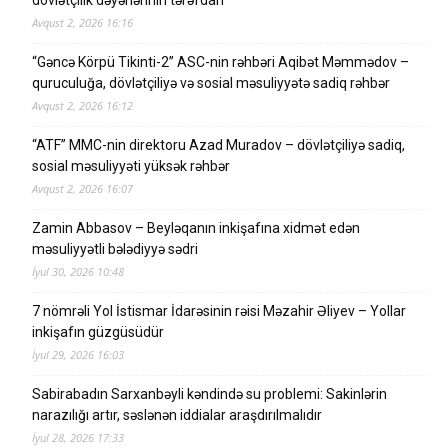
Avqust 2, 2026 16:16
“Gəncə Körpü Tikinti-2” ASC-nin rəhbəri Aqibət Məmmədov –
quruculuğa, dövlətçiliyə və sosial məsuliyyətə sadiq rəhbər
Avqust 2, 2026 16:12
“ATF” MMC-nin direktoru Azad Muradov – dövlətçiliyə sadiq,
sosial məsuliyyəti yüksək rəhbər
Avqust 2, 2026 16:07
Zamin Abbasov – Beyləqanın inkişafına xidmət edən
məsuliyyətli bələdiyyə sədri
İyul 30, 2026 10:48
7 nömrəli Yol İstismar İdarəsinin rəisi Məzahir Əliyev – Yollar
inkişafın güzgüsüdür
İyul 29, 2026 16:03
Sabirabadın Sarxanbəyli kəndində su problemi: Sakinlərin
narazılığı artır, səslənən iddialar araşdırılmalıdır
İyul 28, 2026 17:33