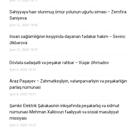
İyun 12, 2026 19:11
Səhiyyəyə həsr olunmuş ömür yolunun uğurlu siması – Zemfira
Saniyeva
İyun 12, 2026 19:06
İnsan sağlamlığının keşiyində dayanan fədakar həkim – Sevinc
Əkbərova
İyun 12, 2026 19:01
Dövlətə sədaqətli və peşəkar rəhbər – Vüqar Əhmədov
İyun 4, 2026 19:55
Araz Paşayev – Zəhmətkeşliyin, vətənpərvərliyin və peşəkarlığın
parlaq nümunəsi
İyun 4, 2026 19:51
Şəmkir Elektrik Şəbəkəsinin inkişafında peşəkarlıq və xidmət
nümunəsi-Mehman Xəlilovun fəaliyyəti və sosial məsuliyyət
missiyası
İyun 3, 2026 13:22