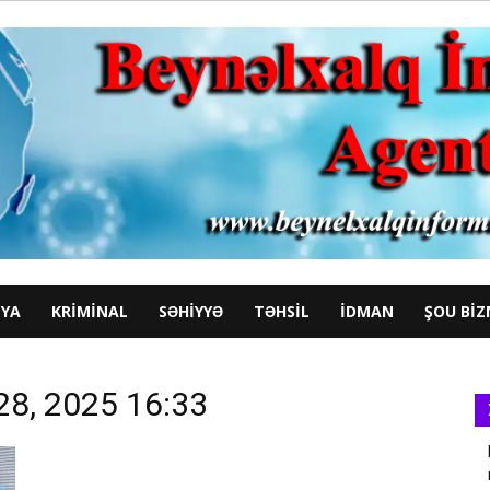
YA
KRIMINAL
SƏHIYYƏ
TƏHSIL
İDMAN
ŞOU BIZ
 28, 2025 16:33