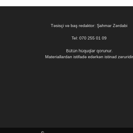
Təsisçi və baş redaktor: Şahmar Zərdabi
Tel: 070 255 01 09
Bütün hüquqlar qorunur.
Materiallardan istifadə edərkən istinad zəruridi
©