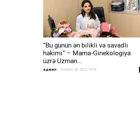
“Bu günün ən bilikli və savadlı
həkimi” – Mama-Ginekologiya
üzrə Uzman...
админ
-
Dekabr 28, 2025 16:33