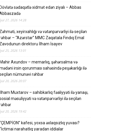
Dövlətə sədaqətlə xidmət edən ziyalı – Abbas
Abbaszadə
İyul 27, 2026 14:28
Zəhməti, xeyirxahlığı və vətənpərvərliyi ilə seçilən
rəhbər – “Azərstar” MMC Zaqatala Fındıq Emal
Zavodunun direktoru İlham İsayev
İyul 25, 2026 13:01
Mahir Axundov – memarlıq, şəhərsalma və
mədəni irsin qorunması sahəsində peşəkarlığı ilə
seçilən nümunəvi rəhbər
İyul 20, 2026 20:07
İlham Muxtarov – sahibkarlıq fəaliyyəti ilə yanaşı,
sosial məsuliyyəti və vətənpərvərliyi ilə seçilən
rəhbər
İyul 20, 2026 19:42
“ÇEMPİON” kafesi, yoxsa əxlaqsızlıq yuvası?
“İctimai narahatlıq yaradan iddialar