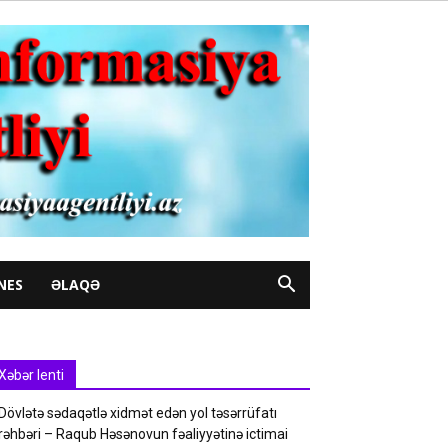
NES
ƏLAQƏ
Xəbər lenti
Dövlətə sədaqətlə xidmət edən yol təsərrüfatı
rəhbəri – Raqub Həsənovun fəaliyyətinə ictimai