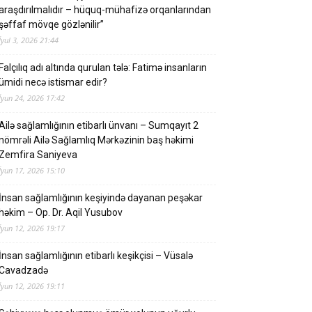
araşdırılmalıdır – hüquq-mühafizə orqanlarından
şəffaf mövqe gözlənilir”
İyul 3, 2026 21:44
Falçılıq adı altında qurulan tələ: Fatimə insanların
ümidi necə istismar edir?
İyun 24, 2026 17:42
Ailə sağlamlığının etibarlı ünvanı – Sumqayıt 2
nömrəli Ailə Sağlamlıq Mərkəzinin baş həkimi
Zemfira Saniyeva
İyun 17, 2026 15:10
İnsan sağlamlığının keşiyində dayanan peşəkar
həkim – Op. Dr. Aqil Yusubov
İyun 12, 2026 19:17
İnsan sağlamlığının etibarlı keşikçisi – Vüsalə
Cavadzadə
İyun 12, 2026 19:11