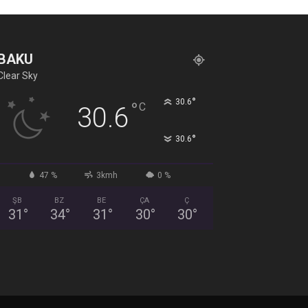
BAKU
Clear Sky
°
30.6
°
C
30.6
°
30.6
47 %
3kmh
0 %
ŞB
BZ
BE
ÇA
Ç
31
°
34
°
31
°
30
°
30
°