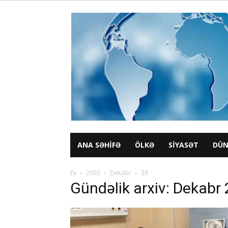
ANA SƏHIFƏ
ÖLKƏ
SIYASƏT
DÜN
Ev
2025
Dekabr
28
Gündəlik arxiv: Dekabr