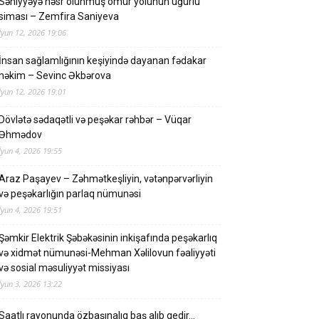
Səhiyyəyə həsr olunmuş ömür yolunun uğurlu
siması – Zemfira Saniyeva
İyun 12, 2026 19:06
İnsan sağlamlığının keşiyində dayanan fədakar
həkim – Sevinc Əkbərova
İyun 12, 2026 19:01
Dövlətə sədaqətli və peşəkar rəhbər – Vüqar
Əhmədov
İyun 4, 2026 19:55
Araz Paşayev – Zəhmətkeşliyin, vətənpərvərliyin
və peşəkarlığın parlaq nümunəsi
İyun 4, 2026 19:51
Şəmkir Elektrik Şəbəkəsinin inkişafında peşəkarlıq
və xidmət nümunəsi-Mehman Xəlilovun fəaliyyəti
və sosial məsuliyyət missiyası
İyun 3, 2026 13:22
Saatlı rayonunda özbaşınalıq baş alıb gedir…