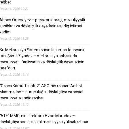
rəğbət
Avqust 4, 2026 10:21
Abbas Orucəliyev – peşəkar idarəçi, məsuliyyətli
sahibkar və dövlətçilik dəyərlərinə sadiq ictimai
xadim
Avqust 2, 2026 16:25
Su Meliorasiya Sistemlərinin İstismarı İdarəsinin
rəisi Şəmil Ziyadov – meliorasiya sahəsində
məsuliyyətli fəaliyyətin və dövlətçilik dəyərlərinin
tərəfdarı
Avqust 2, 2026 16:16
“Gəncə Körpü Tikinti-2” ASC-nin rəhbəri Aqibət
Məmmədov – quruculuğa, dövlətçiliyə və sosial
məsuliyyətə sadiq rəhbər
Avqust 2, 2026 16:12
“ATF” MMC-nin direktoru Azad Muradov –
dövlətçiliyə sadiq, sosial məsuliyyəti yüksək rəhbər
Avqust 2, 2026 16:07