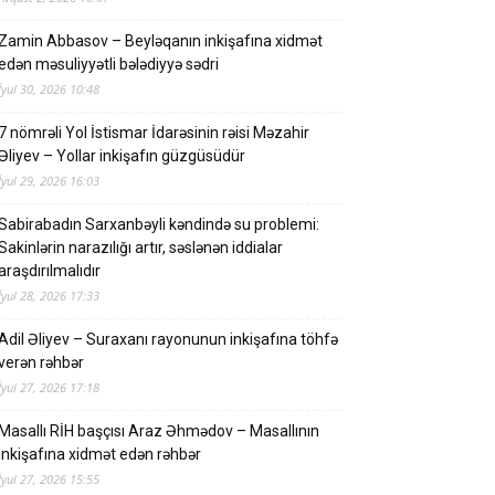
Zamin Abbasov – Beyləqanın inkişafına xidmət
edən məsuliyyətli bələdiyyə sədri
İyul 30, 2026 10:48
7 nömrəli Yol İstismar İdarəsinin rəisi Məzahir
Əliyev – Yollar inkişafın güzgüsüdür
İyul 29, 2026 16:03
Sabirabadın Sarxanbəyli kəndində su problemi:
Sakinlərin narazılığı artır, səslənən iddialar
araşdırılmalıdır
İyul 28, 2026 17:33
Adil Əliyev – Suraxanı rayonunun inkişafına töhfə
verən rəhbər
İyul 27, 2026 17:18
Masallı RİH başçısı Araz Əhmədov – Masallının
inkişafına xidmət edən rəhbər
İyul 27, 2026 15:55