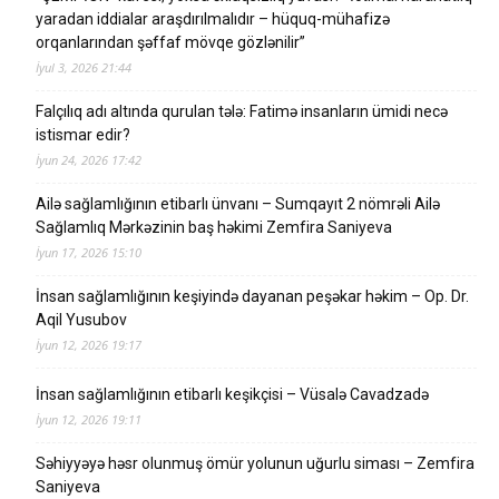
yaradan iddialar araşdırılmalıdır – hüquq-mühafizə
orqanlarından şəffaf mövqe gözlənilir”
İyul 3, 2026 21:44
Falçılıq adı altında qurulan tələ: Fatimə insanların ümidi necə
istismar edir?
İyun 24, 2026 17:42
Ailə sağlamlığının etibarlı ünvanı – Sumqayıt 2 nömrəli Ailə
Sağlamlıq Mərkəzinin baş həkimi Zemfira Saniyeva
İyun 17, 2026 15:10
İnsan sağlamlığının keşiyində dayanan peşəkar həkim – Op. Dr.
Aqil Yusubov
İyun 12, 2026 19:17
İnsan sağlamlığının etibarlı keşikçisi – Vüsalə Cavadzadə
İyun 12, 2026 19:11
Səhiyyəyə həsr olunmuş ömür yolunun uğurlu siması – Zemfira
Saniyeva