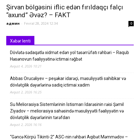
Şirvan bölgəsini iflic edən fırıldaqçı falçı
“axund” Əvəz? – FAKT
админ
-
Fevral 28, 2024 12:34
0
Xəbər lenti
Dövlətə sədaqətlə xidmət edən yol təsərrüfatı rəhbəri – Raqub
Həsənovun fəaliyyətinə ictimai rəğbət
Avqust 4, 2026 10:21
Abbas Orucəliyev – peşəkar idarəçi, məsuliyyətli sahibkar və
dövlətçilik dəyərlərinə sadiq ictimai xadim
Avqust 2, 2026 16:25
Su Meliorasiya Sistemlərinin İstismarı İdarəsinin rəisi Şəmil
Ziyadov – meliorasiya sahəsində məsuliyyətli fəaliyyətin və
dövlətçilik dəyərlərinin tərəfdarı
Avqust 2, 2026 16:16
“Gəncə Körpü Tikinti-2” ASC-nin rəhbəri Aqibət Məmmədov –