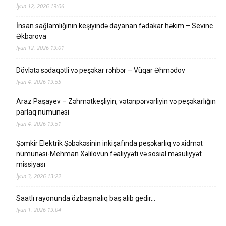
İyun 12, 2026 19:06
İnsan sağlamlığının keşiyində dayanan fədakar həkim – Sevinc
Əkbərova
İyun 12, 2026 19:01
Dövlətə sədaqətli və peşəkar rəhbər – Vüqar Əhmədov
İyun 4, 2026 19:55
Araz Paşayev – Zəhmətkeşliyin, vətənpərvərliyin və peşəkarlığın
parlaq nümunəsi
İyun 4, 2026 19:51
Şəmkir Elektrik Şəbəkəsinin inkişafında peşəkarlıq və xidmət
nümunəsi-Mehman Xəlilovun fəaliyyəti və sosial məsuliyyət
missiyası
İyun 3, 2026 13:22
Saatlı rayonunda özbaşınalıq baş alıb gedir…
İyun 1, 2026 19:04