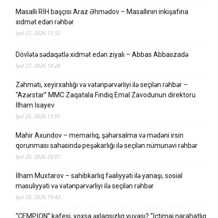
Masallı RİH başçısı Araz Əhmədov – Masallının inkişafına
xidmət edən rəhbər
İyul 27, 2026 15:55
Dövlətə sədaqətlə xidmət edən ziyalı – Abbas Abbaszadə
İyul 27, 2026 14:28
Zəhməti, xeyirxahlığı və vətənpərvərliyi ilə seçilən rəhbər –
“Azərstar” MMC Zaqatala Fındıq Emal Zavodunun direktoru
İlham İsayev
İyul 25, 2026 13:01
Mahir Axundov – memarlıq, şəhərsalma və mədəni irsin
qorunması sahəsində peşəkarlığı ilə seçilən nümunəvi rəhbər
İyul 20, 2026 20:07
İlham Muxtarov – sahibkarlıq fəaliyyəti ilə yanaşı, sosial
məsuliyyəti və vətənpərvərliyi ilə seçilən rəhbər
İyul 20, 2026 19:42
“ÇEMPİON” kafesi, yoxsa əxlaqsızlıq yuvası? “İctimai narahatlıq