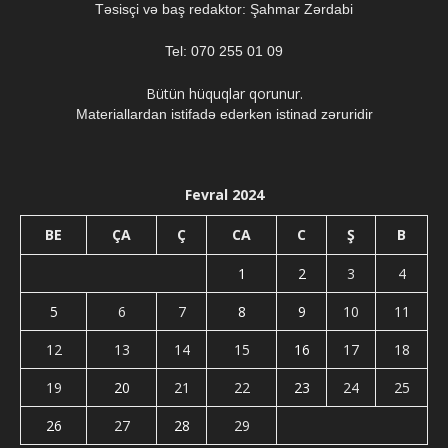
Təsisçi və baş redaktor: Şahmar Zərdabi
Tel: 070 255 01 09
Bütün hüquqlar qorunur.
Materiallardan istifadə edərkən istinad zəruridir
Fevral 2024
BE
ÇA
Ç
CA
C
Ş
B
1
2
3
4
5
6
7
8
9
10
11
12
13
14
15
16
17
18
19
20
21
22
23
24
25
26
27
28
29