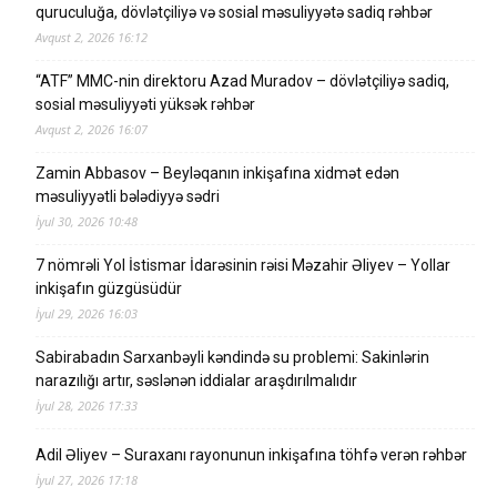
quruculuğa, dövlətçiliyə və sosial məsuliyyətə sadiq rəhbər
Avqust 2, 2026 16:12
“ATF” MMC-nin direktoru Azad Muradov – dövlətçiliyə sadiq,
sosial məsuliyyəti yüksək rəhbər
Avqust 2, 2026 16:07
Zamin Abbasov – Beyləqanın inkişafına xidmət edən
məsuliyyətli bələdiyyə sədri
İyul 30, 2026 10:48
7 nömrəli Yol İstismar İdarəsinin rəisi Məzahir Əliyev – Yollar
inkişafın güzgüsüdür
İyul 29, 2026 16:03
Sabirabadın Sarxanbəyli kəndində su problemi: Sakinlərin
narazılığı artır, səslənən iddialar araşdırılmalıdır
İyul 28, 2026 17:33
Adil Əliyev – Suraxanı rayonunun inkişafına töhfə verən rəhbər
İyul 27, 2026 17:18