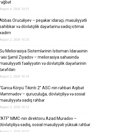
rəğbət
Avqust 4, 2026 10:21
Abbas Orucəliyev – peşəkar idarəçi, məsuliyyətli
sahibkar və dövlətçilik dəyərlərinə sadiq ictimai
xadim
Avqust 2, 2026 16:25
Su Meliorasiya Sistemlərinin İstismarı İdarəsinin
rəisi Şəmil Ziyadov – meliorasiya sahəsində
məsuliyyətli fəaliyyətin və dövlətçilik dəyərlərinin
tərəfdarı
Avqust 2, 2026 16:16
“Gəncə Körpü Tikinti-2” ASC-nin rəhbəri Aqibət
Məmmədov – quruculuğa, dövlətçiliyə və sosial
məsuliyyətə sadiq rəhbər
Avqust 2, 2026 16:12
“ATF” MMC-nin direktoru Azad Muradov –
dövlətçiliyə sadiq, sosial məsuliyyəti yüksək rəhbər
Avqust 2, 2026 16:07