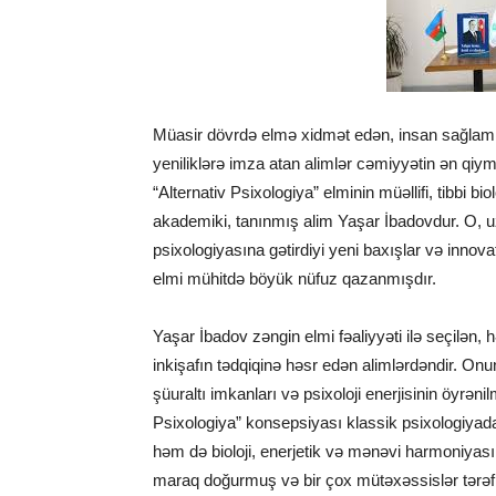
Müasir dövrdə elmə xidmət edən, insan sağlaml
yeniliklərə imza atan alimlər cəmiyyətin ən qiymə
“Alternativ Psixologiya” elminin müəllifi, tibbi bi
akademiki, tanınmış alim
Yaşar İbadov
dur. O, u
psixologiyasına gətirdiyi yeni baxışlar və inn
elmi mühitdə böyük nüfuz qazanmışdır.
Yaşar İbadov zəngin elmi fəaliyyəti ilə seçilən, 
inkişafın tədqiqinə həsr edən alimlərdəndir. Onu
şüuraltı imkanları və psixoloji enerjisinin öyrən
Psixologiya” konsepsiyası klassik psixologiyadan
həm də bioloji, enerjetik və mənəvi harmoniyas
maraq doğurmuş və bir çox mütəxəssislər tərəfi