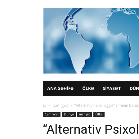
ANA SƏHIFƏ
ÖLKƏ
SIYASƏT
DÜN
Ev
Cəmiyyət
“Alternativ Psixologiya” elminin bani
Cəmiyyət
Dünya
manşet
Ölkə
“Alternativ Psixo