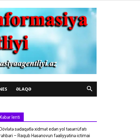
NES
ƏLAQƏ
Xəbər lenti
Dövlətə sədaqətlə xidmət edən yol təsərrüfatı
rəhbəri – Raqub Həsənovun fəaliyyətinə ictimai