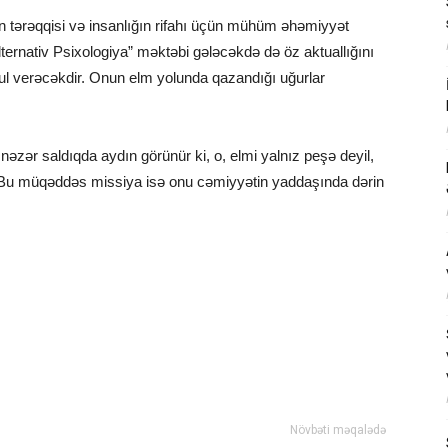
lmin tərəqqisi və insanlığın rifahı üçün mühüm əhəmiyyət
Alternativ Psixologiya” məktəbi gələcəkdə də öz aktuallığını
mul verəcəkdir. Onun elm yolunda qazandığı uğurlar
əzər saldıqda aydın görünür ki, o, elmi yalnız peşə deyil,
. Bu müqəddəs missiya isə onu cəmiyyətin yaddaşında dərin
pp
klassniki
hare
Növbəti məqalədə