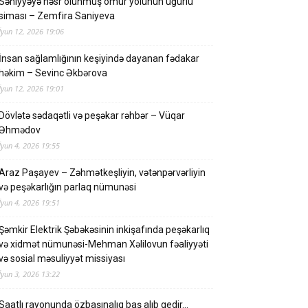
Səhiyyəyə həsr olunmuş ömür yolunun uğurlu
siması – Zemfira Saniyeva
İyun 12, 2026 19:06
İnsan sağlamlığının keşiyində dayanan fədakar
həkim – Sevinc Əkbərova
İyun 12, 2026 19:01
Dövlətə sədaqətli və peşəkar rəhbər – Vüqar
Əhmədov
İyun 4, 2026 19:55
Araz Paşayev – Zəhmətkeşliyin, vətənpərvərliyin
və peşəkarlığın parlaq nümunəsi
İyun 4, 2026 19:51
Şəmkir Elektrik Şəbəkəsinin inkişafında peşəkarlıq
və xidmət nümunəsi-Mehman Xəlilovun fəaliyyəti
və sosial məsuliyyət missiyası
İyun 3, 2026 13:22
Saatlı rayonunda özbaşınalıq baş alıb gedir…