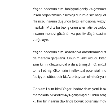
Yaşar İbadov
un elmi fəaliyyəti geniş və çoxşaxə
insan orqanizminin psixoloji durumla sıx bağlı 
fikrincə, insanın düşüncə tərzi, emosional vəziy
malikdir. Məhz bu baxış onun alternativ psixolog
insanın mənəvi gücünün və pozitiv düşüncəsinin 
vurğulayır.
Yaşar İbadovun elmi əsərləri və araşdırmaları t
da maraqla qarşılanır. Onun müəllifi olduğu kita
alim kimi nüfuzunu daha da artırmışdır. O, müxt
təmsil etmiş, ölkəmizin intellektual potensialını
fəaliyyəti sübut edir ki, Azərbaycan elmi düny
Görkəmli alim kimi
Yaşar İbadov
daim yenilik a
metodlarla birləşdirməyə çalışmışdır. Onun araş
ki, hər bir insanın daxilində böyük potensial m