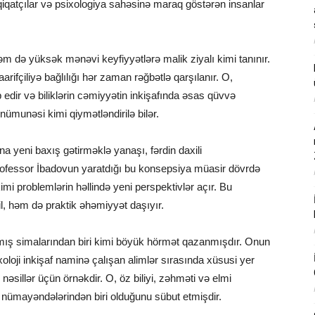
dqiqatçılar və psixologiya sahəsinə maraq göstərən insanlar
əm də yüksək mənəvi keyfiyyətlərə malik ziyalı kimi tanınır.
rifçiliyə bağlılığı hər zaman rəğbətlə qarşılanır. O,
dir və biliklərin cəmiyyətin inkişafında əsas qüvvə
 nümunəsi kimi qiymətləndirilə bilər.
na yeni baxış gətirməklə yanaşı, fərdin daxili
ofessor İbadovun yaratdığı bu konsepsiya müasir dövrdə
imi problemlərin həllində yeni perspektivlər açır. Bu
il, həm də praktik əhəmiyyət daşıyır.
ış simalarından biri kimi böyük hörmət qazanmışdır. Onun
xoloji inkişaf naminə çalışan alimlər sırasında xüsusi yer
 nəsillər üçün örnəkdir. O, öz biliyi, zəhməti və elmi
q nümayəndələrindən biri olduğunu sübut etmişdir.