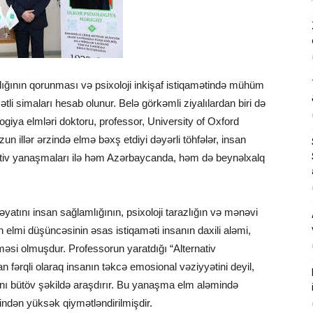
ığının qorunması və psixoloji inkişaf istiqamətində mühüm
tli simaları hesab olunur. Belə görkəmli ziyalılardan biri də
ologiya elmləri doktoru, professor,
University of Oxford
zun illər ərzində elmə bəxş etdiyi dəyərli töhfələr, insan
ovativ yanaşmaları ilə həm Azərbaycanda, həm də beynəlxalq
həyatını insan sağlamlığının, psixoloji tarazlığın və mənəvi
n elmi düşüncəsinin əsas istiqaməti insanın daxili aləmi,
ilməsi olmuşdur. Professorun yaratdığı “Alternativ
 fərqli olaraq insanın təkcə emosional vəziyyətini deyil,
ını bütöv şəkildə araşdırır. Bu yanaşma elm aləmində
ndən yüksək qiymətləndirilmişdir.