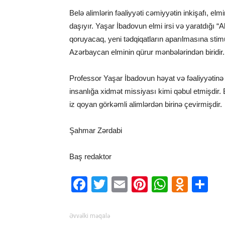
Belə alimlərin fəaliyyəti cəmiyyətin inkişafı, e
daşıyır. Yaşar İbadovun elmi irsi və yaratdığı “
qoruyacaq, yeni tədqiqatların aparılmasına sti
Azərbaycan elminin qürur mənbələrindən biridir.
Professor Yaşar İbadovun həyat və fəaliyyətinə n
insanlığa xidmət missiyası kimi qəbul etmişdir
iz qoyan görkəmli alimlərdən birinə çevirmişdir.
Şahmar Zərdabi
Baş redaktor
Facebook
Twitter
Email
Pinterest
WhatsA
Odno
S
Əvvəlki məqalə