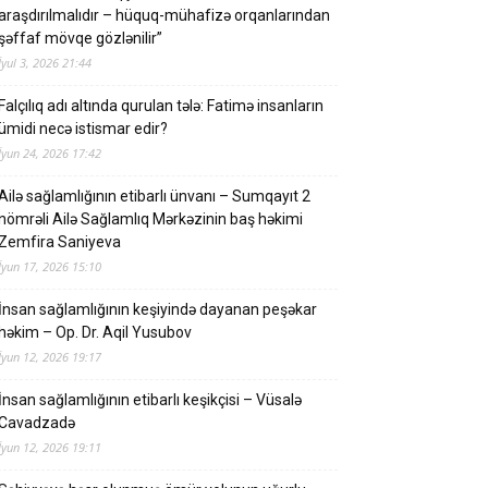
araşdırılmalıdır – hüquq-mühafizə orqanlarından
şəffaf mövqe gözlənilir”
İyul 3, 2026 21:44
Falçılıq adı altında qurulan tələ: Fatimə insanların
ümidi necə istismar edir?
İyun 24, 2026 17:42
Ailə sağlamlığının etibarlı ünvanı – Sumqayıt 2
nömrəli Ailə Sağlamlıq Mərkəzinin baş həkimi
Zemfira Saniyeva
İyun 17, 2026 15:10
İnsan sağlamlığının keşiyində dayanan peşəkar
həkim – Op. Dr. Aqil Yusubov
İyun 12, 2026 19:17
İnsan sağlamlığının etibarlı keşikçisi – Vüsalə
Cavadzadə
İyun 12, 2026 19:11