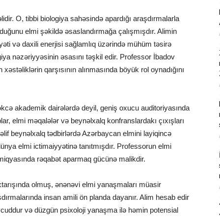
lidir. O, tibbi biologiya sahəsində apardığı araşdırmalarla
olduğunu elmi şəkildə əsaslandırmağa çalışmışdır. Alimin
yəti və daxili enerjisi sağlamlıq üzərində mühüm təsirə
iya nəzəriyyəsinin əsasını təşkil edir. Professor İbadov
xəstəliklərin qarşısının alınmasında böyük rol oynadığını
əkcə akademik dairələrdə deyil, geniş oxucu auditoriyasında
blar, elmi məqalələr və beynəlxalq konfranslardakı çıxışları
əlif beynəlxalq tədbirlərdə Azərbaycan elmini layiqincə
 dünya elmi ictimaiyyətinə tanıtmışdır. Professorun elmi
a miqyasında rəqabət aparmaq gücünə malikdir.
xtarışında olmuş, ənənəvi elmi yanaşmaları müasir
dırmalarında insan amili ön planda dayanır. Alim hesab edir
övcuddur və düzgün psixoloji yanaşma ilə həmin potensial