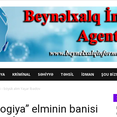
YA
KRIMINAL
SƏHIYYƏ
TƏHSIL
İDMAN
ŞOU BIZ
si – böyük alim Yaşar İbadov
logiya” elminin banisi