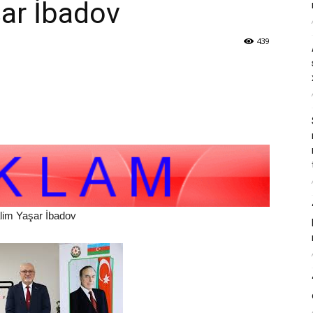
ar İbadov
439
alim Yaşar İbadov