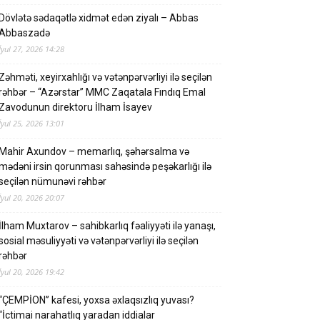
Dövlətə sədaqətlə xidmət edən ziyalı – Abbas
Abbaszadə
İyul 27, 2026 14:28
Zəhməti, xeyirxahlığı və vətənpərvərliyi ilə seçilən
rəhbər – “Azərstar” MMC Zaqatala Fındıq Emal
Zavodunun direktoru İlham İsayev
İyul 25, 2026 13:01
Mahir Axundov – memarlıq, şəhərsalma və
mədəni irsin qorunması sahəsində peşəkarlığı ilə
seçilən nümunəvi rəhbər
İyul 20, 2026 20:07
İlham Muxtarov – sahibkarlıq fəaliyyəti ilə yanaşı,
sosial məsuliyyəti və vətənpərvərliyi ilə seçilən
rəhbər
İyul 20, 2026 19:42
“ÇEMPİON” kafesi, yoxsa əxlaqsızlıq yuvası?
“İctimai narahatlıq yaradan iddialar