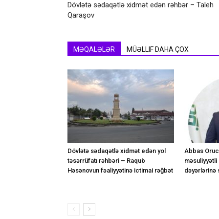
Dövlətə sədaqətlə xidmət edən rəhbər – Taleh
Qaraşov
MƏQALƏLƏR
MÜƏLLIF DAHA ÇOX
Dövlətə sədaqətlə xidmət edən yol
Abbas Orucə
təsərrüfatı rəhbəri – Raqub
məsuliyyətli
Həsənovun fəaliyyətinə ictimai rəğbət
dəyərlərinə 