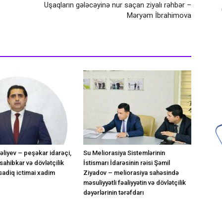
Uşaqların gələcəyinə nur saçan ziyalı rəhbər –
Məryəm İbrahimova
liyev – peşəkar idarəçi,
Su Meliorasiya Sistemlərinin
 sahibkar və dövlətçilik
İstismarı İdarəsinin rəisi Şəmil
sadiq ictimai xadim
Ziyadov – meliorasiya sahəsində
məsuliyyətli fəaliyyətin və dövlətçilik
dəyərlərinin tərəfdarı