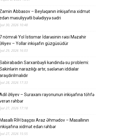
Zamin Abbasov – Beyləqanın inkişafına xidmət
edən məsuliyyətli bələdiyyə sədri
İyul 30, 2026 10:48
7 nömrəli Yol İstismar İdarəsinin rəisi Məzahir
Əliyev – Yollar inkişafın güzgüsüdür
İyul 29, 2026 16:03
Sabirabadın Sarxanbəyli kəndində su problemi:
Sakinlərin narazılığı artır, səslənən iddialar
araşdırılmalıdır
İyul 28, 2026 17:33
Adil Əliyev – Suraxanı rayonunun inkişafına töhfə
verən rəhbər
İyul 27, 2026 17:18
Masallı RİH başçısı Araz Əhmədov – Masallının
inkişafına xidmət edən rəhbər
İyul 27, 2026 15:55