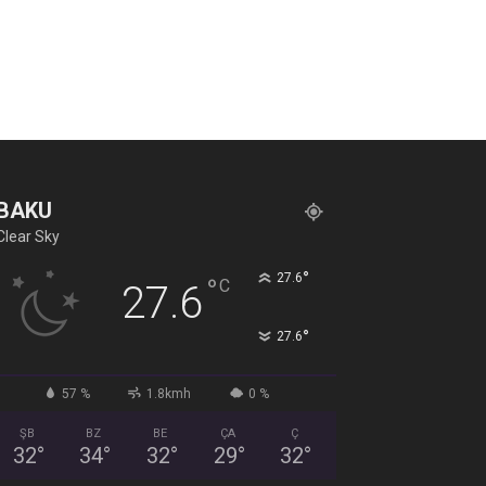
BAKU
Clear Sky
°
27.6
°
C
27.6
°
27.6
57 %
1.8kmh
0 %
ŞB
BZ
BE
ÇA
Ç
32
°
34
°
32
°
29
°
32
°