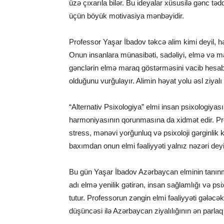
üzə çıxarıla bilər. Bu ideyalar xüsusilə gənc tə
üçün böyük motivasiya mənbəyidir.
Professor Yaşar İbadov təkcə alim kimi deyil, h
Onun insanlara münasibəti, sadəliyi, elmə və maa
gənclərin elmə maraq göstərməsini vacib hesab e
olduğunu vurğulayır. Alimin həyat yolu əsl ziyalı
“Alternativ Psixologiya” elmi insan psixologiyası
harmoniyasının qorunmasına da xidmət edir. Pr
stress, mənəvi yorğunluq və psixoloji gərginlik k
baxımdan onun elmi fəaliyyəti yalnız nəzəri dey
Bu gün
Yaşar İbadov
Azərbaycan elminin tanınm
adı elmə yenilik gətirən, insan sağlamlığı və psi
tutur. Professorun zəngin elmi fəaliyyəti gələcək
düşüncəsi ilə Azərbaycan ziyalılığının ən parla