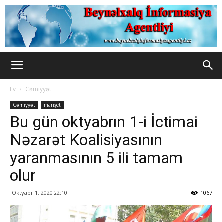
Ev
Cəmiyyət
Cəmiyyət
manşet
Bu gün oktyabrın 1-i İctimai
Nəzarət Koalisiyasının
yaranmasının 5 ili tamam
olur
Oktyabr 1, 2020 22:10
1067