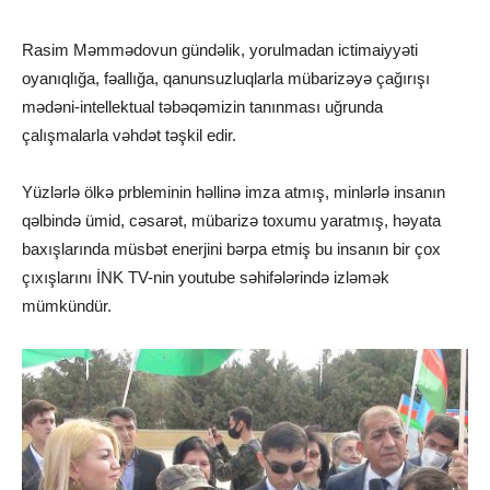
Rasim Məmmədovun gündəlik, yorulmadan ictimaiyyəti
oyanıqlığa, fəallığa, qanunsuzluqlarla mübarizəyə çağırışı
mədəni-intellektual təbəqəmizin tanınması uğrunda
çalışmalarla vəhdət təşkil edir.
Yüzlərlə ölkə prbleminin həllinə imza atmış, minlərlə insanın
qəlbində ümid, cəsarət, mübarizə toxumu yaratmış, həyata
baxışlarında müsbət enerjini bərpa etmiş bu insanın bir çox
çıxışlarını İNK TV-nin youtube səhifələrində izləmək
mümkündür.