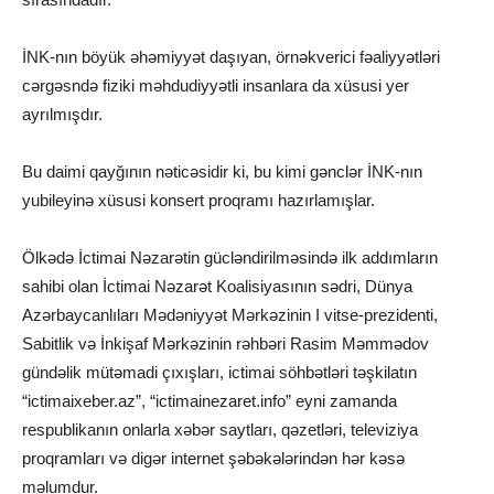
İNK-nın böyük əhəmiyyət daşıyan, örnəkverici fəaliyyətləri
cərgəsndə fiziki məhdudiyyətli insanlara da xüsusi yer
ayrılmışdır.
Bu daimi qayğının nəticəsidir ki, bu kimi gənclər İNK-nın
yubileyinə xüsusi konsert proqramı hazırlamışlar.
Ölkədə İctimai Nəzarətin gücləndirilməsində ilk addımların
sahibi olan İctimai Nəzarət Koalisiyasının sədri, Dünya
Azərbaycanlıları Mədəniyyət Mərkəzinin I vitse-prezidenti,
Sabitlik və İnkişaf Mərkəzinin rəhbəri Rasim Məmmədov
gündəlik mütəmadi çıxışları, ictimai söhbətləri təşkilatın
“ictimaixeber.az”, “ictimainezaret.info” eyni zamanda
respublikanın onlarla xəbər saytları, qəzetləri, televiziya
proqramları və digər internet şəbəkələrindən hər kəsə
məlumdur.