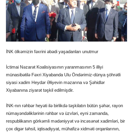
İNK ölkəmizin fəxrini əbədi yaşadanları unutmur
İctimai Nəzarət Koalisiyasının yaranmasının 5 illiyi
münasibətilə Fəxri Xiyabanda Ulu Öndərimiz-dünya şöhrətli
siyasi xadim Heydər Əliyevin məzarına və Şəhidlər
Xiyabanına ziyarət təşkil edilmişdir.
İNK-nın rəhbər heyəti ilə birlikdə təşkilatın bütün şəhər, rayon
nümayəndəliklərinin rəhbər və üzvləri, eyni zamanda,
respublikanın görkəmli mədəniyyət və incəsənət xadimləri, bir
çox digər təhsil, iqtisadiyyat, mühafizə xidməti orqanlarının,