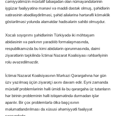
cəmiyyətimizin müxtəlif təbəqədən olan nümayəndələrinin
işgüzar fəaliyyətinə mənəvi və maddi dəstək olmuş, şəhidlərin
xatirəsinin əbədiləşdirilməsi, şəhid ailələrinə hərtərəfli köməklik
göstərilməsi yolunda əlamətdar hadisələrin sahibi olmuşdur.
Xocalı soyqırımı şəhidlərinin Türkiyədə iki möhtəşəm
abidəsinin və parkının yaradılıb formalaşmasında,
respublikamızda bu kimi abidələrin qorunmasında, daimi
ziyarətlərin təşkilində İctimai Nəzarət Koalisiyası rəhbərliyinin
rolu əvəzedilməzdir.
İctimai Nəzarət Koalisiyasının Mərkəzi Qərargahına hər gün
üzv yazılmaq üçün ziyarətçi axını davam edir. Eyni zamanda
müxtəlif problemlərinin həlli ümidi ilə bu qərargaha üz tutanların
hər birinin probleminin həlli istiqamətində durmadan işlər
aparılır. Bir çox problemlərlə ölkə başçısının
məlumatlandırılması da xüsusi əhəmiyyətli fəaliyyət
sırasındadır.