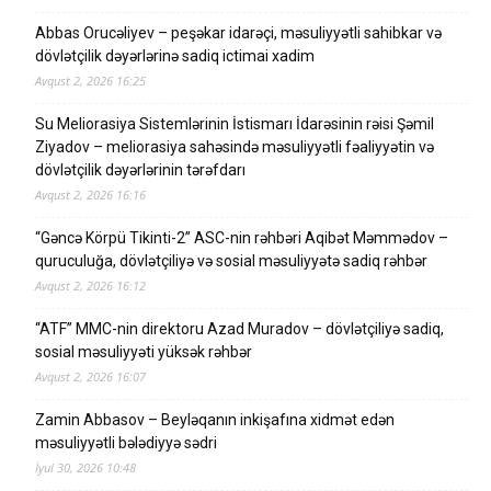
Abbas Orucəliyev – peşəkar idarəçi, məsuliyyətli sahibkar və
dövlətçilik dəyərlərinə sadiq ictimai xadim
Avqust 2, 2026 16:25
Su Meliorasiya Sistemlərinin İstismarı İdarəsinin rəisi Şəmil
Ziyadov – meliorasiya sahəsində məsuliyyətli fəaliyyətin və
dövlətçilik dəyərlərinin tərəfdarı
Avqust 2, 2026 16:16
“Gəncə Körpü Tikinti-2” ASC-nin rəhbəri Aqibət Məmmədov –
quruculuğa, dövlətçiliyə və sosial məsuliyyətə sadiq rəhbər
Avqust 2, 2026 16:12
“ATF” MMC-nin direktoru Azad Muradov – dövlətçiliyə sadiq,
sosial məsuliyyəti yüksək rəhbər
Avqust 2, 2026 16:07
Zamin Abbasov – Beyləqanın inkişafına xidmət edən
məsuliyyətli bələdiyyə sədri
İyul 30, 2026 10:48