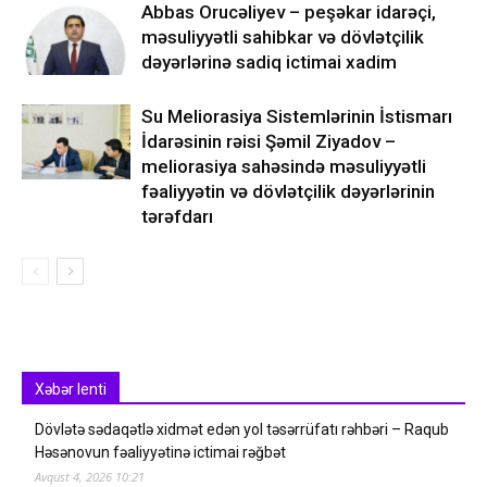
Abbas Orucəliyev – peşəkar idarəçi,
məsuliyyətli sahibkar və dövlətçilik
dəyərlərinə sadiq ictimai xadim
Su Meliorasiya Sistemlərinin İstismarı
İdarəsinin rəisi Şəmil Ziyadov –
meliorasiya sahəsində məsuliyyətli
fəaliyyətin və dövlətçilik dəyərlərinin
tərəfdarı
Xəbər lenti
Dövlətə sədaqətlə xidmət edən yol təsərrüfatı rəhbəri – Raqub
Həsənovun fəaliyyətinə ictimai rəğbət
Avqust 4, 2026 10:21