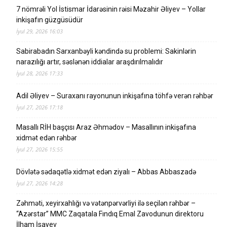
7 nömrəli Yol İstismar İdarəsinin rəisi Məzahir Əliyev – Yollar
inkişafın güzgüsüdür
İyul 29, 2026 16:03
Sabirabadın Sarxanbəyli kəndində su problemi: Sakinlərin
narazılığı artır, səslənən iddialar araşdırılmalıdır
İyul 28, 2026 17:33
Adil Əliyev – Suraxanı rayonunun inkişafına töhfə verən rəhbər
İyul 27, 2026 17:18
Masallı RİH başçısı Araz Əhmədov – Masallının inkişafına
xidmət edən rəhbər
İyul 27, 2026 15:55
Dövlətə sədaqətlə xidmət edən ziyalı – Abbas Abbaszadə
İyul 27, 2026 14:28
Zəhməti, xeyirxahlığı və vətənpərvərliyi ilə seçilən rəhbər –
“Azərstar” MMC Zaqatala Fındıq Emal Zavodunun direktoru
İlham İsayev