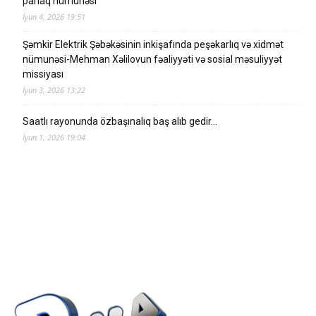
parlaq nümunəsi
İyun 4, 2026 19:51
Şəmkir Elektrik Şəbəkəsinin inkişafında peşəkarlıq və xidmət
nümunəsi-Mehman Xəlilovun fəaliyyəti və sosial məsuliyyət
missiyası
İyun 3, 2026 13:22
Saatlı rayonunda özbaşınalıq baş alıb gedir…
İyun 1, 2026 19:04