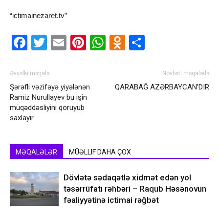
“ictimainezaret.tv”
Facebook
Twitter
Email
Pinterest
WhatsApp
Odnoklassnik
Share
Əvvəlki məqalə
Növbəti məqalədə
Şərəfli vəzifəyə yiyələnən
QARABAĞ AZƏRBAYCAN’DIR
Ramiz Nurullayev bu işin
müqəddəsliyini qoruyub
saxlayır
MƏQALƏLƏR
MÜƏLLIF DAHA ÇOX
Dövlətə sədaqətlə xidmət edən yol
təsərrüfatı rəhbəri – Raqub Həsənovun
fəaliyyətinə ictimai rəğbət