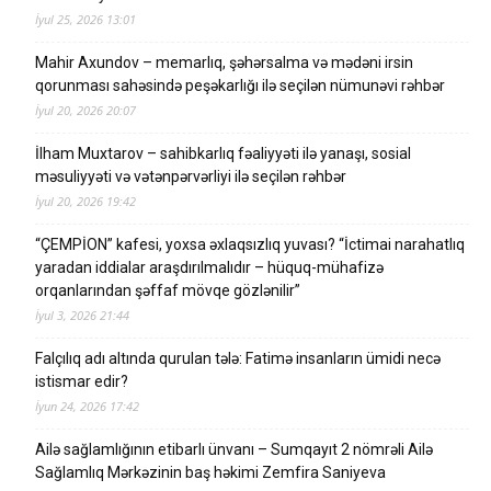
İyul 25, 2026 13:01
Mahir Axundov – memarlıq, şəhərsalma və mədəni irsin
qorunması sahəsində peşəkarlığı ilə seçilən nümunəvi rəhbər
İyul 20, 2026 20:07
İlham Muxtarov – sahibkarlıq fəaliyyəti ilə yanaşı, sosial
məsuliyyəti və vətənpərvərliyi ilə seçilən rəhbər
İyul 20, 2026 19:42
“ÇEMPİON” kafesi, yoxsa əxlaqsızlıq yuvası? “İctimai narahatlıq
yaradan iddialar araşdırılmalıdır – hüquq-mühafizə
orqanlarından şəffaf mövqe gözlənilir”
İyul 3, 2026 21:44
Falçılıq adı altında qurulan tələ: Fatimə insanların ümidi necə
istismar edir?
İyun 24, 2026 17:42
Ailə sağlamlığının etibarlı ünvanı – Sumqayıt 2 nömrəli Ailə
Sağlamlıq Mərkəzinin baş həkimi Zemfira Saniyeva