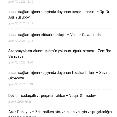
İyun 17, 2026 15:10
İnsan sağlamlığının keşiyində dayanan peşəkar həkim – Op. Dr.
Aqil Yusubov
İyun 12, 2026 19:17
İnsan sağlamlığının etibarlı keşikçisi – Vüsalə Cavadzadə
İyun 12, 2026 19:11
Səhiyyəyə həsr olunmuş ömür yolunun uğurlu siması – Zemfira
Saniyeva
İyun 12, 2026 19:06
İnsan sağlamlığının keşiyində dayanan fədakar həkim – Sevinc
Əkbərova
İyun 12, 2026 19:01
Dövlətə sədaqətli və peşəkar rəhbər – Vüqar Əhmədov
İyun 4, 2026 19:55
Araz Paşayev – Zəhmətkeşliyin, vətənpərvərliyin və peşəkarlığın