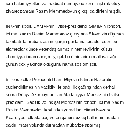
icra hakimiyyətləri və mətbuat nümayəndələrinin iştirak etdiyi
ziyarət zamanı Rasim Məmmədovun çıxışı da dinlənilmişdir.
İNK-nın sədri, DAMM-nin I vitse-prezidenti, SİMİB-in rəhbəri,
ictimai xadim Rasim Məmmədov çıxışında ölkəmizin düşmən
təxribatı ilə mübarizəsinin gərgin günlərinə təsadüf edən bu
əlamətdar gündə vətəndaşlarımızın həmrəyliyinin xüsusi
əhəmiyyətindən danışmış, qələbə ümidlərinin reallaşacağı
günün çox yaxında olduğuna inama səsləmişdir.
5 il öncə ölkə Prezidenti İlham Əliyevin İctimai Nəzarətin
gücləndirilməsinin vacibliyi ilə bağlı ilk çağırışından dərhal
sonra Dünya Azərbaycanlıları Mədəniyyət Mərkəzinin I vitse-
prezidenti, Sabitlik və İnkişaf Mərkəzinin rəhbəri, ictimai xadim
Rasim Məmmədov tərəfindən yaradılan İctimai Nəzarət
Koalisiyası ölkədə baş verən qanunsuzluq hallarının aradan
qaldırılması yolunda durmadan mübarizə aparmış,